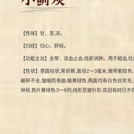
【性味】甘、苦,凉。
【归经】归心、肝经。
【功能主治】全草：凉血止血,祛瘀消肿。用于衄血,吐血
【性状】茎圆柱状,常折断,直径2～3毫米,微带紫棕色
破碎不全,皱缩而卷曲,暗黄绿色,两面均有白色丝状毛
钟状,苞片黄绿色,5～6列,线形至披针形,花冠有时已不