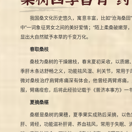
我国桑文化历史悠久，寓意丰富，比如“沧海桑田”
中”一词象征男女之间的美好爱情；“陌上柔桑破嫩芽
显出大自然赋予本草的千变万化。
春取桑枝
桑枝为桑树的干燥嫩枝，春末夏初采收，以质嫩
季肝木条达舒畅之义，功能祛风湿、利关节，常用于
微对桑枝治疗肩臂疼痛深有体会，他曾经两臂疼痛，
服，臂痛痊愈，后将此经验记载于《普济本事方》一
夏摘桑椹
桑椹是桑树的果穗，夏季果实成熟后采摘，以色
肝、肾经，功能滋补肝肾、养血祛风，常用于失眠、