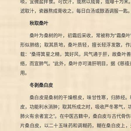
啖，宜微盐拌食。可饮汁，或熬以成膏，或曝干为末
滤取汁，瓷器熬成膏收之，每日白汤或醇酒调服一匙
秋取桑叶
桑叶为桑树的叶，初霜后采收，常被称为“霜桑
形似肺络；取其质地，桑叶质轻，擅长轻浮发散，作
载：“桑得箕星之精，箕好风，风气通于肝，故桑叶
络，而宣肺气。”此外，桑叶亦可清肝明目，据《慈
用。
冬剥桑白皮
桑白皮是桑树的干燥根皮，味甘性寒，归肺经。
皮，功能利水消肿；取其所成之时，吸收严冬寒气，
肺火有余者宜之”。在中医古籍中，桑白皮与古代骨
片桑白皮，以二十五味药和调糊药，糊在桑白皮上，